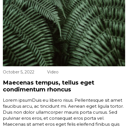
October 5, 2022
Video
Maecenas tempus, tellus eget
condimentum rhoncus
Lorem ipsumDuis eu libero risus. Pellentesque sit amet
faucibus arcu, ac tincidunt mi. Aenean eget ligula tortor.
Duis non dolor ullamcorper mauris porta cursus. Sed
pulvinar eros eros, et consequat eros porta vel.
Maecenas sit amet eros eget felis eleifend finibus quis